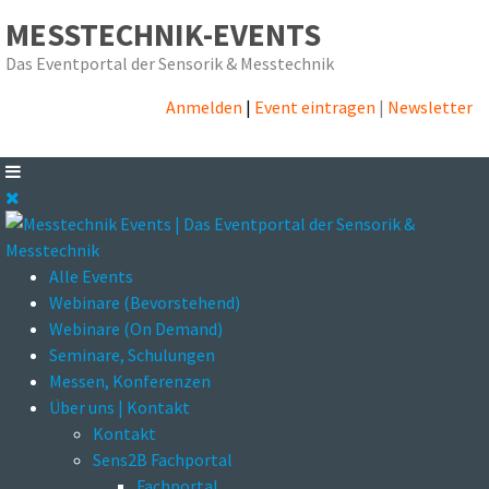
MESSTECHNIK-EVENTS
Das Eventportal der Sensorik & Messtechnik
Anmelden
|
Event eintragen
|
Newsletter
Alle Events
Webinare (Bevorstehend)
Webinare (On Demand)
Seminare, Schulungen
Messen, Konferenzen
Über uns | Kontakt
Kontakt
Sens2B Fachportal
Fachportal