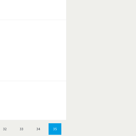
32
33
34
35