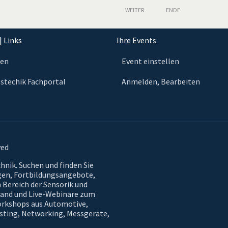
WEITER
ENDE
| Links
Ihre Events
ten
Event einstellen
stechik Fachportal
Anmelden, Bearbeiten
ved
hnik. Suchen und finden Sie
gen, Fortbildungsangebote,
 Bereich der Sensorik und
mand und Live-Webinare zum
orkshops aus Automotive,
esting, Networking, Messgeräte,