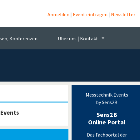
s
Anmelden
|
Event eintragen
|
Newsletter
echnik
sen, Konferenzen
Über uns | Kontakt
Messtechnik Events
by Sens2B
 Events
Sens2B
Online Portal
Das Fachportal der