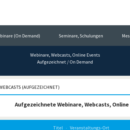
Messtechnik-Event
vent-Portal der Sensorik und Messt
binare (On Demand)
Seminare, Schulungen
Mes
Webinare, Webcasts, Online Events
Aufgezeichnet / On Demand
WEBCASTS (AUFGEZEICHNET)
Aufgezeichnete Webinare, Webcasts, Online
Titel
Veranstaltungs-Ort