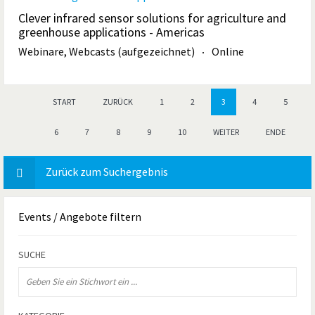
Clever infrared sensor solutions for agriculture and
greenhouse applications - Americas
Webinare, Webcasts (aufgezeichnet)
Online
START
ZURÜCK
1
2
3
4
5
6
7
8
9
10
WEITER
ENDE
Zurück zum Suchergebnis
Events
/ Angebote filtern
SUCHE