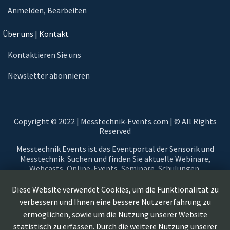
Anmelden, Bearbeiten
Über uns | Kontakt
Kontaktieren Sie uns
Newsletter abonnieren
Copyright © 2022 | Messtechnik-Events.com | © All Rights
Reserved
Messtechnik Events ist das Eventportal der Sensorik und
Messtechnik. Suchen und finden Sie aktuelle Webinare,
Webcasts, Online-Events, Seminare, Schulungen,
Fortbildungsangebote, Ausstellungen, Veranstaltungen,
Messen und Virtuelle Messen im Bereich der Sensorik und
Diese Website verwendet Cookies, um die Funktionalität zu
Messtechnik. Messtechnikevents, virtuelle Messestände, On
verbessern und Ihnen eine bessere Nutzererfahrung zu
Demand und Live-Webinare zum Thema Sensorik und
ermöglichen, sowie um die Nutzung unserer Website
Messtechnik und anwendungsorientierte Workshops aus
statistisch zu erfassen. Durch die weitere Nutzung unserer
Automotive, Aerospace, Smart Cities, Automatisierung,