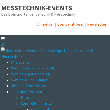
MESSTECHNIK-EVENTS
Das Eventportal der Sensorik & Messtechnik
Anmelden
|
Event eintragen
|
Newsletter
Alle Events
Webinare (Bevorstehend)
Webinare (On Demand)
Seminare, Schulungen
Messen, Konferenzen
Über uns | Kontakt
Kontakt
Sens2B Fachportal
Fachportal