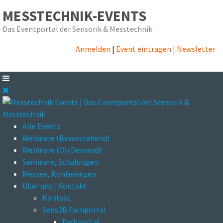
MESSTECHNIK-EVENTS
Das Eventportal der Sensorik & Messtechnik
Anmelden
|
Event eintragen
|
Newsletter
Alle Events
Webinare (Bevorstehend)
Webinare (On Demand)
Seminare, Schulungen
Messen, Konferenzen
Über uns | Kontakt
Kontakt
Sens2B Fachportal
Fachportal