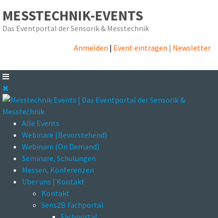
MESSTECHNIK-EVENTS
Das Eventportal der Sensorik & Messtechnik
Anmelden
|
Event eintragen
|
Newsletter
Alle Events
Webinare (Bevorstehend)
Webinare (On Demand)
Seminare, Schulungen
Messen, Konferenzen
Über uns | Kontakt
Kontakt
Sens2B Fachportal
Fachportal