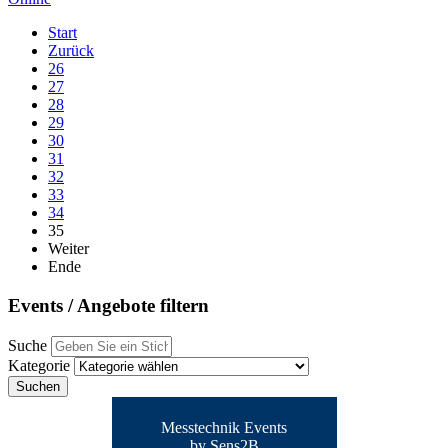
Start
Zurück
26
27
28
29
30
31
32
33
34
35
Weiter
Ende
Events
/ Angebote filtern
Suche
Kategorie
Suchen
Messtechnik Events
by Sens2B