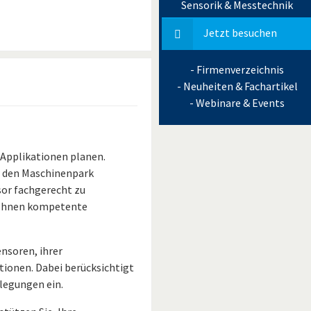
Sensorik & Messtechnik
Jetzt besuchen
- Firmenverzeichnis
- Neuheiten & Fachartikel
- Webinare & Events
 Applikationen planen.
r den Maschinenpark
sor fachgerecht zu
et Ihnen kompetente
ensoren, ihrer
ionen. Dabei berücksichtigt
legungen ein.