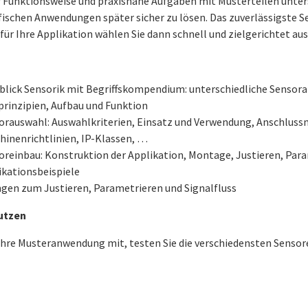
Funktionsweise und praxisnahe Aufgaben mit Musterteilen unters
ischen Anwendungen später sicher zu lösen. Das zuverlässigste S
ür Ihre Applikation wählen Sie dann schnell und zielgerichtet aus
blick Sensorik mit Begriffskompendium: unterschiedliche Sensora
prinzipien, Aufbau und Funktion
orauswahl: Auswahlkriterien, Einsatz und Verwendung, Anschluss
hinenrichtlinien, IP-Klassen, …
oreinbau: Konstruktion der Applikation, Montage, Justieren, Par
ikationsbeispiele
gen zum Justieren, Parametrieren und Signalfluss
utzen
Ihre Musteranwendung mit, testen Sie die verschiedensten Sensore