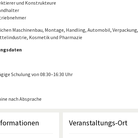
ektierer und Konstrukteure
andhalter
triebnehmer
eichen Maschinenbau, Montage, Handling, Automobil, Verpackung,
telindustrie, Kosmetik und Pharmazie
ungsdaten
ägige Schulung von 08:30–16:30 Uhr
ine nach Absprache
nformationen
Veranstaltungs-Ort