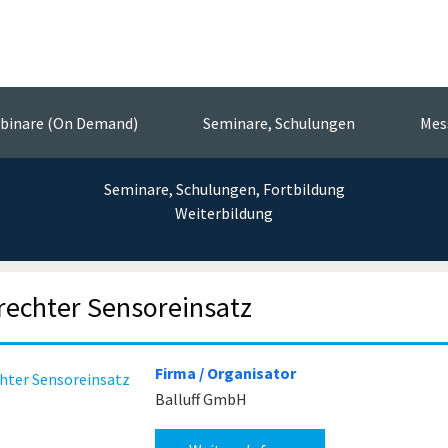
Messtechnik-Event
vent-Portal der Sensorik und Messt
binare (On Demand)
Seminare, Schulungen
Mes
Seminare, Schulungen, Fortbildung
Weiterbildung
rechter Sensoreinsatz
Firma / Organisator
Balluff GmbH