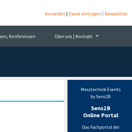
s
Anmelden
|
Event eintragen
|
Newsletter
echnik
sen, Konferenzen
Über uns | Kontakt
Messtechnik Events
by Sens2B
Sens2B
Online Portal
Das Fachportal der