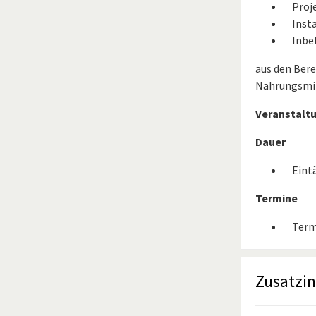
Proj
Inst
Inbe
aus den Ber
Nahrungsmit
Veranstalt
Dauer
Eint
Termine
Term
Zusatzi