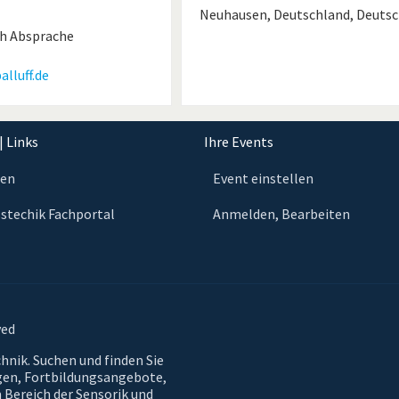
Neuhausen, Deutschland, Deuts
h Absprache
lluff.de
| Links
Ihre Events
ten
Event einstellen
stechik Fachportal
Anmelden, Bearbeiten
ved
hnik. Suchen und finden Sie
gen, Fortbildungsangebote,
 Bereich der Sensorik und