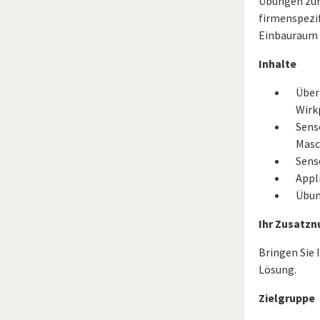
Übungen zur 
firmenspezif
Einbauraum f
Inhalte
Über
Wirk
Sens
Masc
Sens
Appl
Übun
Ihr Zusatzn
Bringen Sie 
Lösung.
Zielgruppe