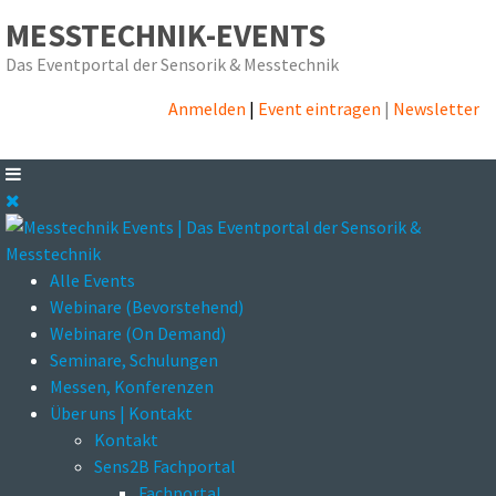
MESSTECHNIK-EVENTS
Das Eventportal der Sensorik & Messtechnik
Anmelden
|
Event eintragen
|
Newsletter
Alle Events
Webinare (Bevorstehend)
Webinare (On Demand)
Seminare, Schulungen
Messen, Konferenzen
Über uns | Kontakt
Kontakt
Sens2B Fachportal
Fachportal