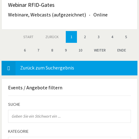
Webinar RFID-Gates
Webinare, Webcasts (aufgezeichnet)
Online
START
ZURÜCK
1
2
3
4
5
6
7
8
9
10
WEITER
ENDE
Zurück zum Suchergebnis
Events
/ Angebote filtern
SUCHE
KATEGORIE