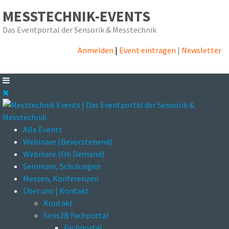
MESSTECHNIK-EVENTS
Das Eventportal der Sensorik & Messtechnik
Anmelden
|
Event eintragen
|
Newsletter
Alle Events
Webinare (Bevorstehend)
Webinare (On Demand)
Seminare, Schulungen
Messen, Konferenzen
Über uns | Kontakt
Kontakt
Sens2B Fachportal
Fachportal