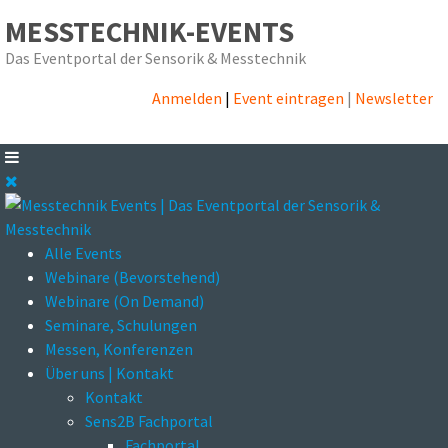
MESSTECHNIK-EVENTS
Das Eventportal der Sensorik & Messtechnik
Anmelden
|
Event eintragen
|
Newsletter
Alle Events
Webinare (Bevorstehend)
Webinare (On Demand)
Seminare, Schulungen
Messen, Konferenzen
Über uns | Kontakt
Kontakt
Sens2B Fachportal
Fachportal