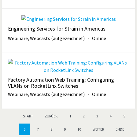
Engineering Services for Strain in Americas
Webinare, Webcasts (aufgezeichnet)
Online
Factory Automation Web Training: Configuring
VLANs on RocketLinx Switches
Webinare, Webcasts (aufgezeichnet)
Online
START
ZURÜCK
1
2
3
4
5
6
7
8
9
10
WEITER
ENDE