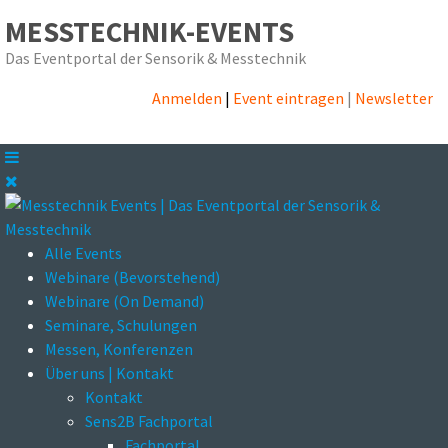
MESSTECHNIK-EVENTS
Das Eventportal der Sensorik & Messtechnik
Anmelden
|
Event eintragen
|
Newsletter
Alle Events
Webinare (Bevorstehend)
Webinare (On Demand)
Seminare, Schulungen
Messen, Konferenzen
Über uns | Kontakt
Kontakt
Sens2B Fachportal
Fachportal