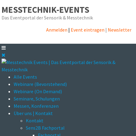
MESSTECHNIK-EVENTS
Das Eventportal der Sensorik & Messtechnik
Anmelden
|
Event eintragen
|
Newsletter
Alle Events
Webinare (Bevorstehend)
Webinare (On Demand)
Seminare, Schulungen
Messen, Konferenzen
Über uns | Kontakt
Kontakt
Sens2B Fachportal
Fachportal